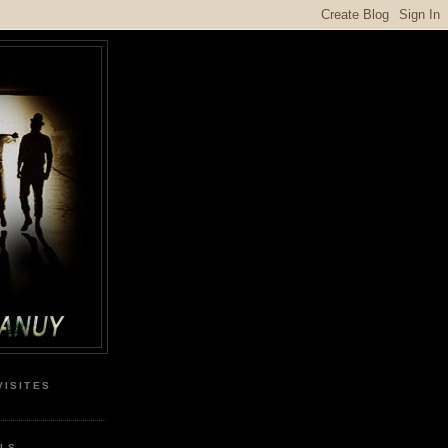
VISITES
LS