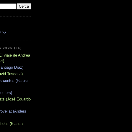
anuy
 2026 (26)
El viaje de Andrea
rt)
Santiago Díaz)
David Toscana)
es contes (Haruki
oeters)
ats (José Eduardo
rovellat (Anders
tides (Blanca