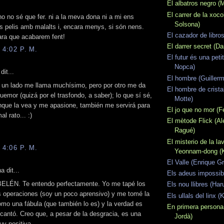
El albatros negro (
El carrer de la xoc
 no sé que fer. ni a la meva dona ni a mi ens
Solsona)
s pelis amb malalts i, encara menys, si són nens.
El cazador de libros
ara que acabarem fent!
El darrer secret (D
 4:02 P. M.
El futur és una peti
Nopca)
dit...
El hombre (Guillerm
 un lado me llama muchísimo, pero por otro me da
El hombre de crista
quemor (quizá por el trasfondo, a saber); lo que sí sé,
Motte)
nque la vea y me apasione, también me servirá para
El jo que no mor (Fe
l rato... :)
El mètode Flick (Al
Ragué)
El misterio de la la
 4:06 P. M.
Yeonnam-dong (K
El Valle (Enrique G
a dit...
Els adeus impossib
BELÉN. Te entendo perfectamente. Yo me tapé los
Els nou llibres (Har
s operaciones (soy un poco aprensivo) y me tomé la
Els ullals del linx (
omo una fábula (que también lo es) y la verdad es
En primera persona
antó. Creo que, a pesar de la desgracia, es una
Jordà)
uy positiva.