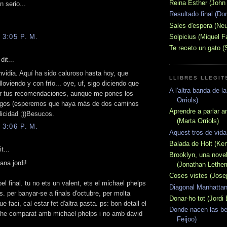
Reina Esther (John 
 serio...
Resultado final (Do
Sales d'espera (Ne
Solpicius (Miquel 
 3:05 P. M.
Te receto un gato (
dit...
envidia. Aquí ha sido caluroso hasta hoy, que
LLIBRES LLEGITS
loviendo y con frío... oye, uf, sigo diciendo que
A l'altra banda de l
or tus recomendaciones, aunque me pones los
Orriols)
argos (esperemos que haya más de dos caminos
Aprendre a parlar a
elicidad ;))Besucos.
(Marta Orriols)
 3:06 P. M.
Aquest tros de vida
Balada de Holt (Ken
t...
Brooklyn, una novel
na jordi!
(Jonathan Lethe
Coses vistes (Jose
l final. tu no ets un valent, ets el michael phelps
Diagonal Manhattan
. per banyar-se a finals d'octubre, per molta
Donar-ho tot (Jordi
 faci, cal estar fet d'altra pasta. ps: bon detall el
Donde nacen las be
t'he comparat amb michael phelps i no amb david
Feijoo)