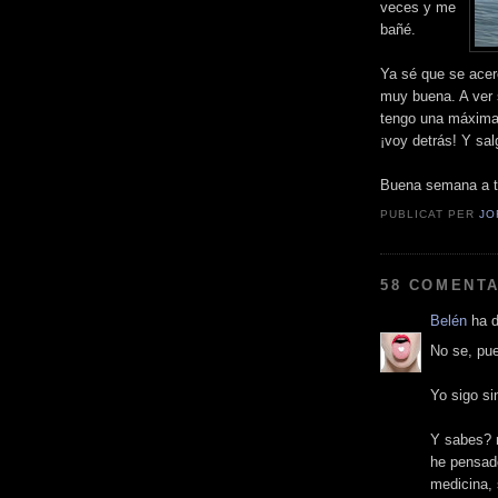
veces y me
bañé.
Ya sé que se acer
muy buena. A ver 
tengo una máxima:
¡voy detrás! Y sa
Buena semana a t
PUBLICAT PER
JO
58 COMENTA
Belén
ha di
No se, pue
Yo sigo si
Y sabes? 
he pensad
medicina, 