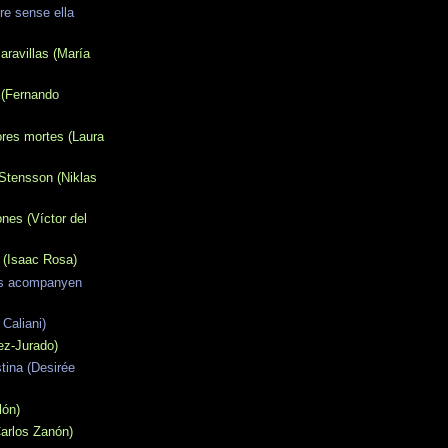
re sense ella
ravillas (María
 (Fernando
hores mortes (Laura
 Stensson (Niklas
nes (Víctor del
 (Isaac Rosa)
ns acompanyen
 Caliani)
ez-Jurado)
tina (Desirée
lón)
Carlos Zanón)