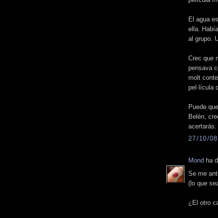
El agua e
ella. Habí
al grupo. 
Crec que m
pensava co
molt conte
pel·lícula 
Puede que
Belén, cre
acertarás.
27/10/08
Mond
ha di
Se me anto
(lo que se
¿El otro c