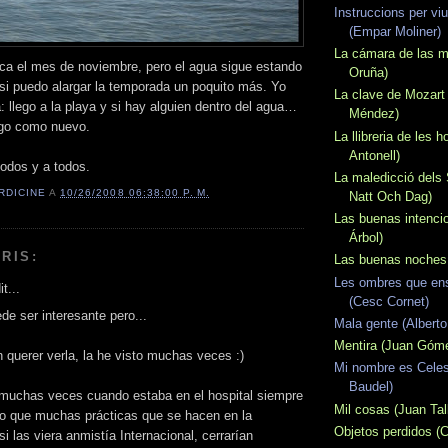
Instruccions per viu
(Empar Moliner)
La cámara de las ma
ca el mes de noviembre, pero el agua sigue estando
Oruña)
si puedo alargar la temporada un poquito más. Yo
La clave de Mozart
 llego a la playa y si hay alguien dentro del agua…
Méndez)
lgo como nuevo.
La llibreria de les 
Antonell)
odos y a todos.
La maledicció dels
RDICINE
A
10/26/2008 06:38:00 P. M.
Natt Och Dag)
Las buenas intencio
Árbol)
RIS:
Las buenas noches
Les ombres que e
t...
(Cesc Cornet)
de ser interesante pero...
Mala gente (Alberto
Mentira (Juan Góm
n querer verla, la he visto muchas veces :)
Mi nombre es Celes
Baudel)
muchas veces cuando estaba en el hospital siempre
Mil cosas (Juan Tal
o que muchas prácticas que se hacen en la
Objetos perdidos (
si las viera anmistía Internacional, cerrarían