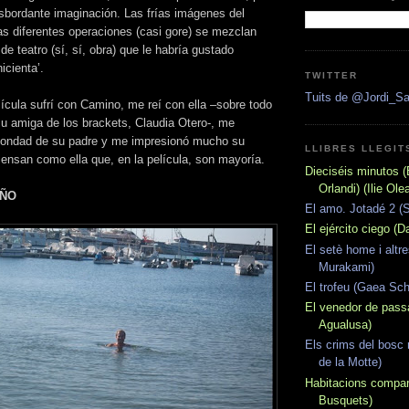
sbordante imaginación. Las frías imágenes del
las diferentes operaciones (casi gore) se mezclan
de teatro (sí, sí, obra) que le habría gustado
nicienta’.
TWITTER
Tuits de @Jordi_S
elícula sufrí con Camino, me reí con ella –sobre todo
u amiga de los brackets, Claudia Otero-, me
bondad de su padre y me impresionó mucho su
LLIBRES LLEGITS
iensan como ella que, en la película, son mayoría.
Dieciséis minutos (
Orlandi) (Ilie Olea
OÑO
El amo. Jotadé 2 (
El ejército ciego (
El setè home i altr
Murakami)
El trofeu (Gaea Sch
El venedor de pass
Agualusa)
Els crims del bosc 
de la Motte)
Habitacions compar
Busquets)