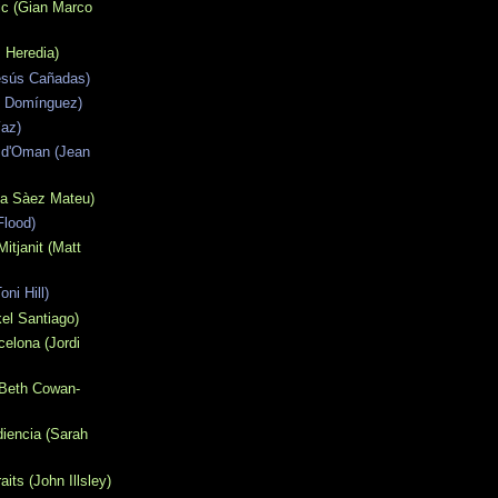
ic (Gian Marco
 Heredia)
esús Cañadas)
tí Domínguez)
íaz)
 d'Oman (Jean
na Sàez Mateu)
Flood)
Mitjanit (Matt
ni Hill)
kel Santiago)
celona (Jordi
Beth Cowan-
diencia (Sarah
aits (John Illsley)