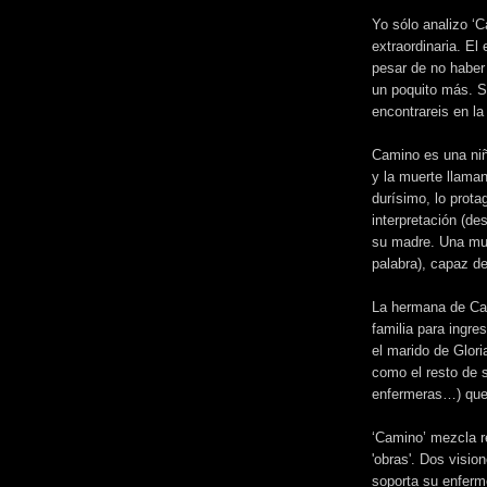
Yo sólo analizo ‘
extraordinaria. El
pesar de no haber 
un poquito más. Si
encontrareis en la 
Camino es una niña
y la muerte llama
durísimo, lo prot
interpretación (de
su madre. Una muje
palabra), capaz de
La hermana de Cam
familia para ingre
el marido de Glori
como el resto de 
enfermeras…) que 
‘Camino’ mezcla re
'obras'. Dos visio
soporta su enferm