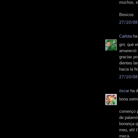
muchos, en
Besicos
27/10/08
Carlota
ha 
grrr, qué 
amaneció l
gracias p
dientes l
hacia la f
27/10/08
òscar
ha di
bona setma
començo pe
de palamós
bonança que
meu, eh! 
meca.