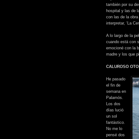
también por su de
hospital y las de 
con las de la obra 
interpretar, ‘La Ce
A lo largo de la p
cuando está con s
emocioné con la 
madre y los que p
CALUROSO OT
He pasado
el fin de
semana en
Palamós.
Los dos
días lució
un sol
fantástico.
No me lo
pensé dos