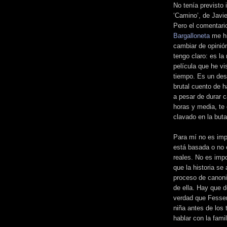
No tenía previsto i
‘Camino’, de Javie
Pero el comentari
Bargalloneta
me h
cambiar de opinión
tengo claro: es la
película que he vi
tiempo. Es un des
brutal cuento de 
a pesar de durar c
horas y media, te 
clavado en la but
Para mí no es imp
está basada o no
reales. No es imp
que la historia se
proceso de canoni
de ella. Hay que d
verdad que Fesser
niña antes de los 
hablar con la famil