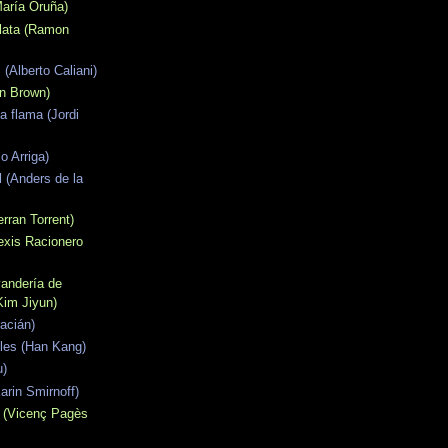
María Oruña)
olata (Ramon
 (Alberto Caliani)
an Brown)
ta flama (Jordi
o Arriga)
l (Anders de la
rran Torrent)
exis Racionero
vandería de
im Jiyun)
racián)
les (Han Kang)
u)
Karin Smirnoff)
 (Vicenç Pagès