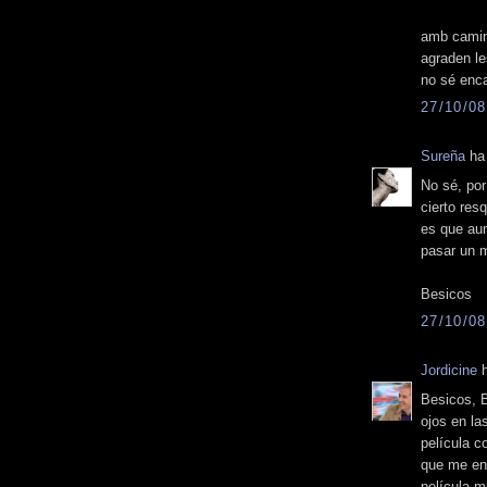
amb camino
agraden le
no sé enc
27/10/08
Sureña
ha 
No sé, por
cierto res
es que au
pasar un ma
Besicos
27/10/08
Jordicine
h
Besicos, 
ojos en la
película c
que me enc
película m