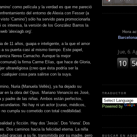
Camino’ como película y la verdad es que me pareció
 enfrentamiento del entorno de Alexia con Fesser (a
visto ‘Camino’) sólo ha servido para promocionarla
 os interesa, la versión de los González Barros la
web 'alexiagb.org'.
Hora ac
Barcelona
 de 11 años, guapa e inteligente, a la que el amor
n a su puerta casi al mismo tiempo. Este papel,
agoniza Nerea Camacho. Aunque la mejor
scomunal) la firma Carme Elías, que hace de Gloria,
r ultrareligiosa (creo que ésta podría ser la
 cualquier cosa para salirse con la suya.
ino, Nuria (Manuela Vellés), ya ha dejado su
sar en la obra del Opus. Mariano Venancio es José,
TRADUCTOR
a y padre de las niñas. Ambos están perfectos,
secundarios. No hay ni un actor (curas, médicos,
Powered by
no cumpla su cometido con total credibilidad.
alidad y ficción. Hay dos 'Jesús'. Dos 'Viena'. Dos
nes. Dos caminos hacia la felicidad eterna. La niña
edad gracias a su fe, transmitida por su madre, pero
BUSCAR EN AQU