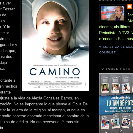
r a ver
r Fesser.
o de
Jor
izo
Afe
. Y lo
cinema, als llibres i
 mejor
Periodista. A TV3. V
sto en
m'encanta Palamós
garrador y
VISUALITZA EL ME
hadas que,
COMPLET
asi dos
deja
aca.
TU TAMBÉ POTS
ortante si
 en hechos
ortante
 ajuste a la vida de Alexia González Barros, en
zación. No es importante lo que piense el Opus Dei
ejar la ‘guerra de la religión’ al margen, aunque es
 podía haberse ahorrado mencionar el nombre de la
títulos de crédito. No era necesario. Y más sin
ia.