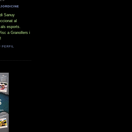
JORDICINE
di Sanuy
ccionat al
 als esports.
isc a Granollers i
!
U PERFIL