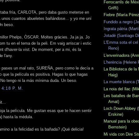
Ferrocarrils de Mèx
Griffi)
staba fría, CARLOTA, pero daba gusto meterse en
Fiebre (María Pérez
a unos cuantos abueletes bañándose... y yo me uní
Fundido a negro (J
Un beso.
Ingrata pàtria (Mar
Jotadé (Santiago D
illor Phelps, ÒSCAR. Moltes gràcies. Ja ja ja. Jo
L'Emma sota el cel
m tu en el tema de la peli. Em vaig arriscar i estic
Reno)
nt d'haver-la vist. De moment, per a mi, és la
L'enverinadora (An
de l'any.
L'herència (Helene 
 pases un mal rato, SUREÑA, pero como le decía a
La Biblioteca de la 
o que la película es positiva. Hagas lo que hagas
Haig)
 No tengo ni la más mínima duda. Un beso.
La muerte blanca (To
 4:18 P. M.
La noia del llac (Mi
Les batalles de Bar
Amat)
t...
Loch Down Abbey (
ja la película. Me gustan esas que te hacen sentir
Erskine)
a) hasta la médula.
Manual para la obe
Bernstein)
amino a la felicidad es la bañada? ¡Qué delicia!
Mi vida con Dire Str