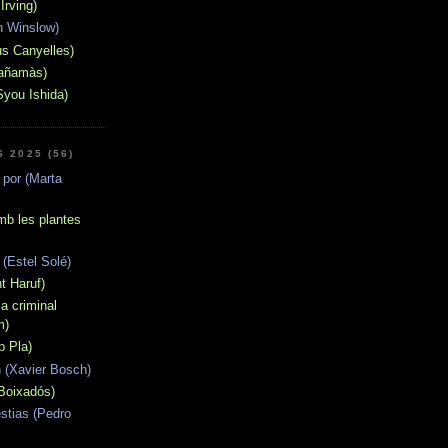
Irving)
n Winslow)
us Canyelles)
Fañamàs)
Syou Ishida)
 2025 (56)
a por (Marta
mb les plantes
 (Estel Solé)
t Haruf)
a criminal
m)
p Pla)
 (Xavier Bosch)
 Boixadós)
stias (Pedro