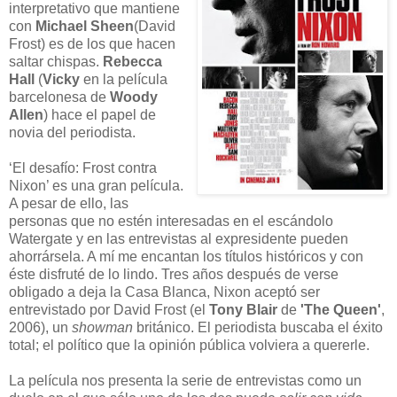
interpretativo que mantiene
con
Michael Sheen
(David
Frost) es de los que hacen
saltar chispas.
Rebecca
Hall
(
Vicky
en la película
barcelonesa de
Woody
Allen
) hace el papel de
novia del periodista.
‘El desafío: Frost contra
Nixon’ es una gran película.
A pesar de ello, las
personas que no estén interesadas en el escándolo
Watergate y en las entrevistas al expresidente pueden
ahorrársela. A mí me encantan los títulos históricos y con
éste disfruté de lo lindo. Tres años después de verse
obligado a deja la Casa Blanca, Nixon aceptó ser
entrevistado por David Frost (el
Tony Blair
de
'The Queen'
,
2006), un
showman
británico. El periodista buscaba el éxito
total; el político que la opinión pública volviera a quererle.
La película nos presenta la serie de entrevistas como un