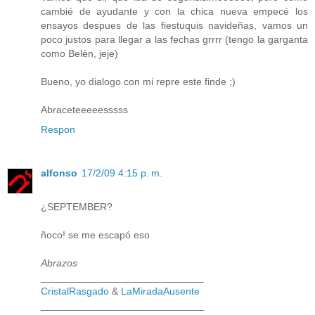
cambié de ayudante y con la chica nueva empecé los
ensayos despues de las fiestuquis navideñas, vamos un
poco justos para llegar a las fechas grrrr (tengo la garganta
como Belén, jeje)
Bueno, yo dialogo con mi repre este finde ;)
Abraceteeeeesssss
Respon
alfonso
17/2/09 4:15 p. m.
¿SEPTEMBER?
ñoco! se me escapó eso
Abrazos
_____________________________
CristalRasgado
&
LaMiradaAusente
_____________________________