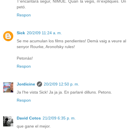
T'encantarà segur, NIMUE. Quan la vegis, m'expliques. Un
petó.
Respon
Sick
20/2/09 11:24 a. m.
Se me acumulan los films pendientes! Demà vaig a veure al
senyor Rourke, Aronofsky rules!
Petonàs!
Respon
Jordicine
20/2/09 12:50 p. m.
Ja l'he vista Sick! Ja ja ja. En parlaré dilluns. Petons.
Respon
David Cotos
21/2/09 6:35 p. m.
que gane el mejor.