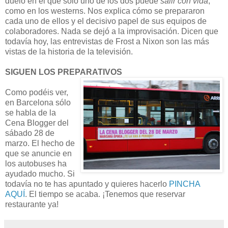
duelo en el que sólo uno de los dos puede
salir con vida
,
como en los westerns. Nos explica cómo se prepararon
cada uno de ellos y el decisivo papel de sus equipos de
colaboradores. Nada se dejó a la improvisación. Dicen que
todavía hoy, las entrevistas de Frost a Nixon son las más
vistas de la historia de la televisión.
SIGUEN LOS PREPARATIVOS
Como podéis ver,
en Barcelona sólo
se habla de la
Cena Blogger del
sábado 28 de
marzo. El hecho de
que se anuncie en
los autobuses ha
ayudado mucho. Si
todavía no te has apuntado y quieres hacerlo
PINCHA
AQUÍ
. El tiempo se acaba. ¡Tenemos que reservar
restaurante ya!