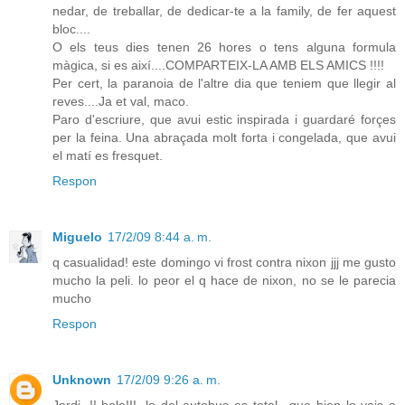
nedar, de treballar, de dedicar-te a la family, de fer aquest
bloc....
O els teus dies tenen 26 hores o tens alguna formula
màgica, si es així....COMPARTEIX-LA AMB ELS AMICS !!!!
Per cert, la paranoia de l'altre dia que teniem que llegir al
reves....Ja et val, maco.
Paro d'escriure, que avui estic inspirada i guardaré forçes
per la feina. Una abraçada molt forta i congelada, que avui
el matí es fresquet.
Respon
Miguelo
17/2/09 8:44 a. m.
q casualidad! este domingo vi frost contra nixon jjj me gusto
mucho la peli. lo peor el q hace de nixon, no se le parecia
mucho
Respon
Unknown
17/2/09 9:26 a. m.