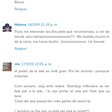
Besos
Respon
Helena
16/2/09 11:28 p. m.
Pues me interesan las dos pelis que recomiendas, a ver de
donde saco tiempoooooooooooooo!!!!. Me fastidia mucho lo
de la cena, me hacia ilusión. Joooooooooooo. Un besote.
Respon
rits
17/2/09 12:05 a. m.
el poder de la tele és molt gran. Pot fer somnis i provocar
miseries.
Com sempre, vaig amb retard. Slumdog millonaire va ser
feta per a la tele, i la van portar al cine per l'èxit que va
tenir.
Cada dia que passa tinc més ganes de veure-la.
L'autobus ja l'he vist, ja està per tota la ciutat!!!!