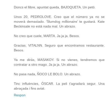
Doncs el llibre, apuntat queda, BAJOQUETA. Un petó.
Unos 20, PEDROLOVE. Creo que el número ya no se
moverá demasiado. ‘Slumdog millionaire’ te gustará. Kate
Beckinsale no está nada mal. Un abrazo.
No creo que cuele, MARTA. Ja ja ja. Besos.
Gracias, VITALNN. Seguro que encontramos restaurante.
Besos.
Ya me dirás, MASAKOY. Si no vienes, tendremos que
contratar a otro mago. Ja ja ja. Un abrazo.
No pasa nada, ÑOCO LE BOLO. Un abrazo.
Tinc influències, ÒSCAR. La peli t’agradarà segur. Una
abraçada i fins aviat.
Respon