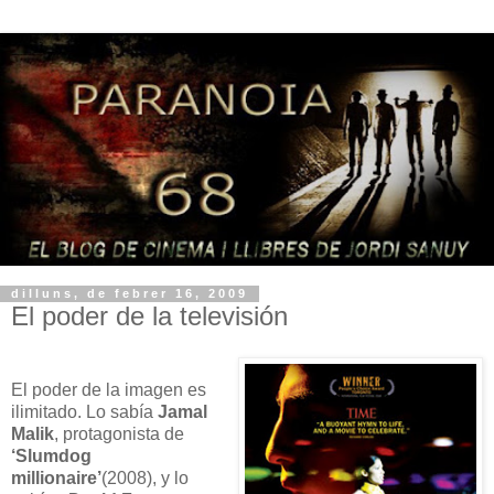
dilluns, de febrer 16, 2009
El poder de la televisión
El poder de la imagen es
ilimitado. Lo sabía
Jamal
Malik
, protagonista de
‘Slumdog
millionaire’
(2008), y lo