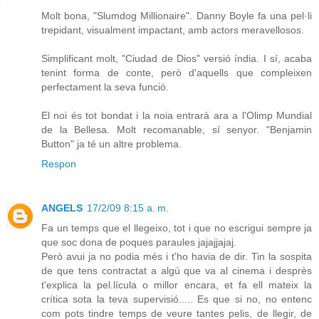
Molt bona, "Slumdog Millionaire". Danny Boyle fa una pel·li
trepidant, visualment impactant, amb actors meravellosos.
Simplificant molt, "Ciudad de Dios" versió índia. I sí, acaba
tenint forma de conte, però d'aquells que compleixen
perfectament la seva funció.
El noi és tot bondat i la noia entrarà ara a l'Olimp Mundial
de la Bellesa. Molt recomanable, sí senyor. "Benjamin
Button" ja té un altre problema.
Respon
ANGELS
17/2/09 8:15 a. m.
Fa un temps que el llegeixo, tot i que no escrigui sempre ja
que soc dona de poques paraules jajajjajaj.
Però avui ja no podia més i t'ho havia de dir. Tin la sospita
de que tens contractat a algú que va al cinema i desprès
t'explica la pel.lícula o millor encara, et fa ell mateix la
crítica sota la teva supervisió..... Es que si no, no entenc
com pots tindre temps de veure tantes pelis, de llegir, de