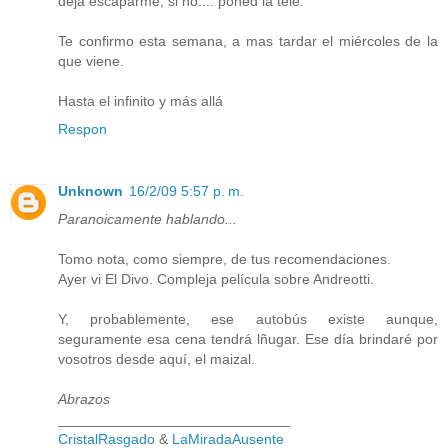
deja escaparme, si no.... poned la tele.
Te confirmo esta semana, a mas tardar el miércoles de la
que viene.
Hasta el infinito y más allá
Respon
Unknown
16/2/09 5:57 p. m.
Paranoicamente hablando...
Tomo nota, como siempre, de tus recomendaciones.
Ayer vi El Divo. Compleja película sobre Andreotti.
Y, probablemente, ese autobús existe aunque,
seguramente esa cena tendrá lñugar. Ese día brindaré por
vosotros desde aquí, el maizal.
Abrazos
_____________________________
CristalRasgado
&
LaMiradaAusente