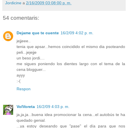
Jordicine
a
2/16/2009 03:08:00 p. m.
54 comentaris:
Dejame que te cuente
16/2/09 4:02 p. m.
jejjeee..
tenia que apsar...hemos coincidido el mismo dia psoteando
peli...jejejje
un beso jordi....
me sigues poniendo los dientes largo con el tema de la
cena blogguer...
ayyy
:-(
Respon
VolVoreta
16/2/09 4:03 p. m.
ja,ja,ja...buena idea promocionar la cena...el autobús te ha
quedado genial.
...ya estoy deseando que "pase" el día para que nos