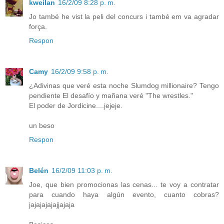
kweilan
16/2/09 8:28 p. m.
Jo també he vist la peli del concurs i també em va agradar
força.
Respon
Camy
16/2/09 9:58 p. m.
¿Adivinas que veré esta noche Slumdog millionaire? Tengo
pendiente El desafío y mañana veré "The wrestles."
El poder de Jordicine....jejeje.
un beso
Respon
Belén
16/2/09 11:03 p. m.
Joe, que bien promocionas las cenas... te voy a contratar
para cuando haya algún evento, cuanto cobras?
jajajajajajjajaja