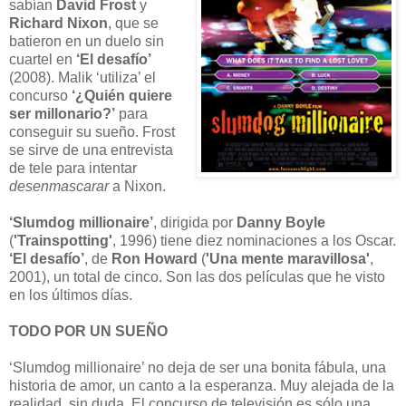
sabían
David Frost
y
Richard Nixon
, que se
batieron en un duelo sin
cuartel en
‘El desafío’
(2008). Malik ‘utiliza’ el
concurso
‘¿Quién quiere
ser millonario?’
para
conseguir su sueño. Frost
se sirve de una entrevista
de tele para intentar
desenmascarar
a Nixon.
‘Slumdog millionaire’
, dirigida por
Danny Boyle
(
'Trainspotting'
, 1996) tiene diez nominaciones a los Oscar.
‘El desafío’
, de
Ron Howard
(
'Una mente maravillosa'
,
2001), un total de cinco. Son las dos películas que he visto
en los últimos días.
TODO POR UN SUEÑO
‘Slumdog millionaire’ no deja de ser una bonita fábula, una
historia de amor, un canto a la esperanza. Muy alejada de la
realidad, sin duda. El concurso de televisión es sólo una