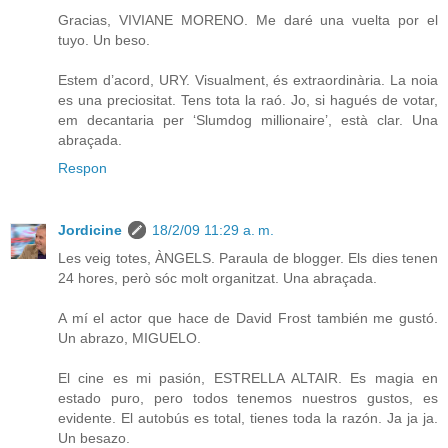
Gracias, VIVIANE MORENO. Me daré una vuelta por el
tuyo. Un beso.
Estem d’acord, URY. Visualment, és extraordinària. La noia
es una preciositat. Tens tota la raó. Jo, si hagués de votar,
em decantaria per ‘Slumdog millionaire’, està clar. Una
abraçada.
Respon
Jordicine
18/2/09 11:29 a. m.
Les veig totes, ÀNGELS. Paraula de blogger. Els dies tenen
24 hores, però sóc molt organitzat. Una abraçada.
A mí el actor que hace de David Frost también me gustó.
Un abrazo, MIGUELO.
El cine es mi pasión, ESTRELLA ALTAIR. Es magia en
estado puro, pero todos tenemos nuestros gustos, es
evidente. El autobús es total, tienes toda la razón. Ja ja ja.
Un besazo.