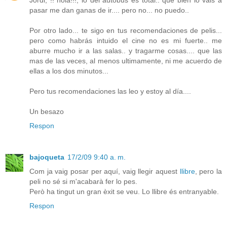
Jordi, !! hola!!!, lo del autobus es total.. que bien lo vais a
pasar me dan ganas de ir.... pero no... no puedo..
Por otro lado... te sigo en tus recomendaciones de pelis...
pero como habrás intuido el cine no es mi fuerte.. me
aburre mucho ir a las salas.. y tragarme cosas.... que las
mas de las veces, al menos ultimamente, ni me acuerdo de
ellas a los dos minutos...
Pero tus recomendaciones las leo y estoy al día....
Un besazo
Respon
bajoqueta
17/2/09 9:40 a. m.
Com ja vaig posar per aquí, vaig llegir aquest
llibre
, pero la
peli no sé si m'acabarà fer lo pes.
Però ha tingut un gran èxit se veu. Lo llibre és entranyable.
Respon