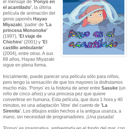
el mensaje de
'Ponyo en
el acantilado'
, la última
película de animación del
genio japonés
Hayao
Miyazaki
, 'padre' de
'La
princesa Mononoke'
(1997),
'El viaje de
Chichiro'
(2001) y
'El
castillo ambulante'
(2004), entre otras. A sus
68 años, Hayao Miyazaki
sigue en plena forma.
Inicialmente, puede parecer una película sólo para niños,
pero tengo la sensación de que los mayores la disfrutamos
mucho más. 'Ponyo' es la historia de amor entre
Sasuke
(un
niño de cinco años) y una princesa pez que quiere
convertirse en humana. Esta película, que dura 1 hora y 40
minutos, es una adaptación 'libre' del cuento de
'La
Sirenita'
. Los dibujos están hechos a la antigua usanza, a
mano, sin necesidad de programadores. ¡Una pasada!
'Ponyo' es imaginativa, ambientada en el fondo del mar, con