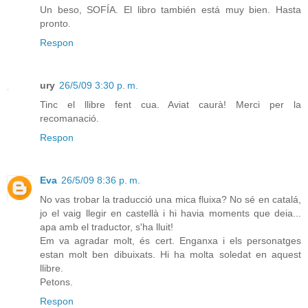
Un beso, SOFÍA. El libro también está muy bien. Hasta
pronto.
Respon
ury
26/5/09 3:30 p. m.
Tinc el llibre fent cua. Aviat caurà! Merci per la
recomanació.
Respon
Eva
26/5/09 8:36 p. m.
No vas trobar la traducció una mica fluixa? No sé en catalá,
jo el vaig llegir en castellà i hi havia moments que deia...
apa amb el traductor, s'ha lluit!
Em va agradar molt, és cert. Enganxa i els personatges
estan molt ben dibuixats. Hi ha molta soledat en aquest
llibre.
Petons.
Respon