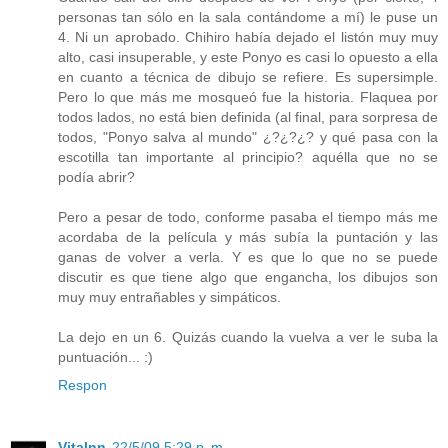
personas tan sólo en la sala contándome a mí) le puse un
4. Ni un aprobado. Chihiro había dejado el listón muy muy
alto, casi insuperable, y este Ponyo es casi lo opuesto a ella
en cuanto a técnica de dibujo se refiere. Es supersimple.
Pero lo que más me mosqueó fue la historia. Flaquea por
todos lados, no está bien definida (al final, para sorpresa de
todos, "Ponyo salva al mundo" ¿?¿?¿? y qué pasa con la
escotilla tan importante al principio? aquélla que no se
podía abrir?
Pero a pesar de todo, conforme pasaba el tiempo más me
acordaba de la película y más subía la puntación y las
ganas de volver a verla. Y es que lo que no se puede
discutir es que tiene algo que engancha, los dibujos son
muy muy entrañables y simpáticos.
La dejo en un 6. Quizás cuando la vuelva a ver le suba la
puntuación... :)
Respon
Vitalnn
22/5/09 5:29 p. m.