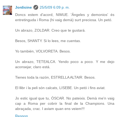
Jordicine
25/5/09 6:09 p. m.
Doncs estem d'acord, NIMUE. 'Ángeles y demonios' és
entretinguda i Roma (hi vaig demà) surt preciosa. Un petó.
Un abrazo, ZOLDAR. Creo que te gustará.
Besos, SHANTY. Si lo lees, me cuentas.
Yo también, VOLVORETA. Besos.
Un abrazo, TETEALCA. Yendo poco a poco. Y me dejo
aconsejar, claro está.
Tienes toda la razón, ESTRELLA ALTAIR. Besos.
El llibr i la peli són calcats, LISEBE. Un petó i fins aviat.
Jo estic igual que tu, ÒSCAR. No pateixis. Demà me'n vaig
cap a Roma per cobrir la final de la Champions. Una
abraçada, crac. I aviam quan ens veiem!!!
Respon