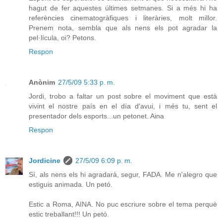
hagut de fer aquestes últimes setmanes. Si a més hi ha
referències cinematogràfiques i literàries, molt millor.
Prenem nota, sembla que als nens els pot agradar la
pel·lícula, oi? Petons.
Respon
Anònim
27/5/09 5:33 p. m.
Jordi, trobo a faltar un post sobre el moviment que està
vivint el nostre país en el día d'avui, i més tu, sent el
presentador dels esports...un petonet. Aina
Respon
Jordicine
27/5/09 6:09 p. m.
Sí, als nens els hi agradarà, segur, FADA. Me n'alegro que
estiguis animada. Un petó.
Estic a Roma, AINA. No puc escriure sobre el tema perquè
estic treballant!!! Un petó.