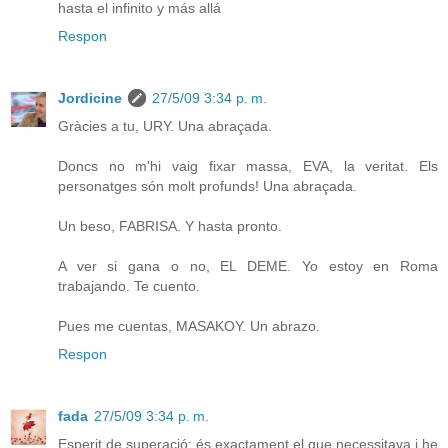
hasta el infinito y más allá
Respon
Jordicine
27/5/09 3:34 p. m.
Gràcies a tu, URY. Una abraçada.
Doncs no m'hi vaig fixar massa, EVA, la veritat. Els
personatges són molt profunds! Una abraçada.
Un beso, FABRISA. Y hasta pronto.
A ver si gana o no, EL DEME. Yo estoy en Roma
trabajando. Te cuento.
Pues me cuentas, MASAKOY. Un abrazo.
Respon
fada
27/5/09 3:34 p. m.
Esperit de superació: és exactament el que necessitava i he