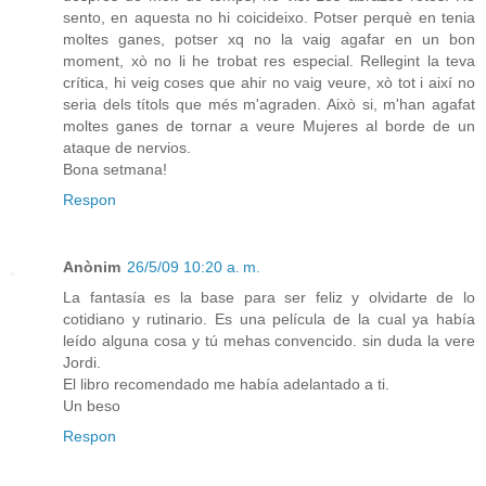
sento, en aquesta no hi coicideixo. Potser perquè en tenia
moltes ganes, potser xq no la vaig agafar en un bon
moment, xò no li he trobat res especial. Rellegint la teva
crítica, hi veig coses que ahir no vaig veure, xò tot i així no
seria dels títols que més m'agraden. Això si, m'han agafat
moltes ganes de tornar a veure Mujeres al borde de un
ataque de nervios.
Bona setmana!
Respon
Anònim
26/5/09 10:20 a. m.
La fantasía es la base para ser feliz y olvidarte de lo
cotidiano y rutinario. Es una película de la cual ya había
leído alguna cosa y tú mehas convencido. sin duda la vere
Jordi.
El libro recomendado me había adelantado a ti.
Un beso
Respon