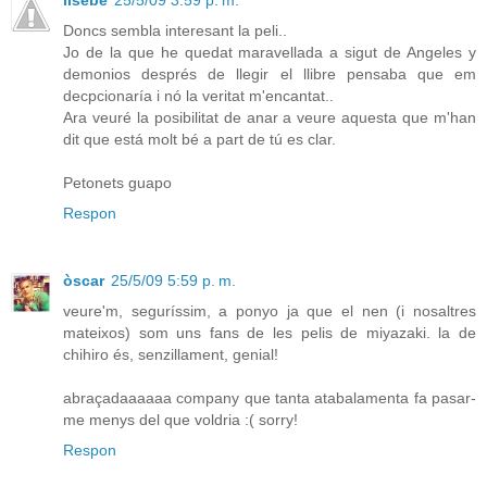
lisebe
25/5/09 3:59 p. m.
Doncs sembla interesant la peli..
Jo de la que he quedat maravellada a sigut de Angeles y
demonios després de llegir el llibre pensaba que em
decpcionaría i nó la veritat m'encantat..
Ara veuré la posibilitat de anar a veure aquesta que m'han
dit que está molt bé a part de tú es clar.
Petonets guapo
Respon
òscar
25/5/09 5:59 p. m.
veure'm, seguríssim, a ponyo ja que el nen (i nosaltres
mateixos) som uns fans de les pelis de miyazaki. la de
chihiro és, senzillament, genial!
abraçadaaaaaa company que tanta atabalamenta fa pasar-
me menys del que voldria :( sorry!
Respon