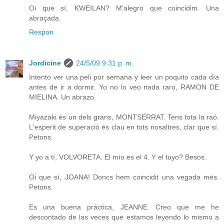
Oi que sí, KWEILAN? M'alegro que coincidim. Una
abraçada.
Respon
Jordicine
24/5/09 9:31 p. m.
Intento ver una peli por semana y leer un poquito cada día
antes de ir a dormir. Yo no lo veo nada raro, RAMON DE
MIELINA. Un abrazo.
Miyazaki és un dels grans, MONTSERRAT. Tens tota la raó.
L'esperit de superació és clau en tots nosaltres, clar que sí.
Petons.
Y yo a tí, VOLVORETA. El mío es el 4. Y el tuyo? Besos.
Oi que sí, JOANA! Doncs hem coincidit una vegada més.
Petons.
Es una buena práctica, JEANNE. Creo que me he
descontado de las veces que estamos leyendo lo mismo a