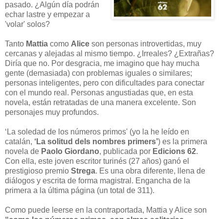
pasado. ¿Algún día podrán
echar lastre y empezar a
'volar' solos?
Tanto
Mattia
como
Alice
son personas introvertidas, muy
cercanas y alejadas al mismo tiempo. ¿Irreales? ¿Extrañas?
Diría que no. Por desgracia, me imagino que hay mucha
gente (demasiada) con problemas iguales o similares;
personas inteligentes, pero con dificultades para conectar
con el mundo real. Personas angustiadas que, en esta
novela, están retratadas de una manera excelente. Son
personajes muy profundos.
‘La soledad de los números primos' (yo la he leído en
catalán,
‘La solitud dels nombres primers’
) es la primera
novela de
Paolo Giordano
, publicada por
Edicions 62
.
Con ella, este joven escritor turinés (27 años) ganó el
prestigioso premio
Strega
. Es una obra diferente, llena de
diálogos y escrita de forma magistral. Engancha de la
primera a la última página (un total de 311).
Como puede leerse en la contraportada, Mattia y Alice son