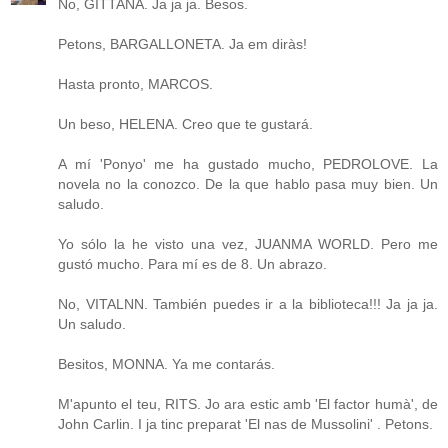
No, GITTANA. Ja ja ja. Besos.
Petons, BARGALLONETA. Ja em diràs!
Hasta pronto, MARCOS.
Un beso, HELENA. Creo que te gustará.
A mí 'Ponyo' me ha gustado mucho, PEDROLOVE. La
novela no la conozco. De la que hablo pasa muy bien. Un
saludo.
Yo sólo la he visto una vez, JUANMA WORLD. Pero me
gustó mucho. Para mí es de 8. Un abrazo.
No, VITALNN. También puedes ir a la biblioteca!!! Ja ja ja.
Un saludo.
Besitos, MONNA. Ya me contarás.
M'apunto el teu, RITS. Jo ara estic amb 'El factor humà', de
John Carlin. I ja tinc preparat 'El nas de Mussolini' . Petons.