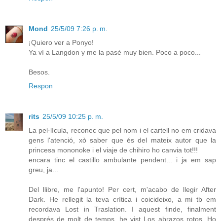
Mond
25/5/09 7:26 p. m.
¡Quiero ver a Ponyo!
Ya ví a Langdon y me la pasé muy bien. Poco a poco...
Besos.
Respon
rits
25/5/09 10:25 p. m.
La pel·lícula, reconec que pel nom i el cartell no em cridava
gens l'atenció, xò saber que és del mateix autor que la
princesa mononoke i el viaje de chihiro ho canvia tot!!!
encara tinc el castillo ambulante pendent... i ja em sap
greu, ja...
Del llibre, me l'apunto! Per cert, m'acabo de llegir After
Dark. He rellegit la teva crítica i coicideixo, a mi tb em
recordava Lost in Traslation. I aquest finde, finalment
després de molt de temps, he vist Los abrazos rotos. Ho