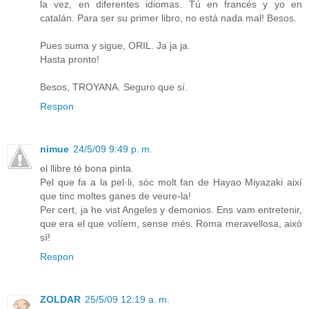
la vez, en diferentes idiomas. Tú en francés y yo en
catalán. Para ser su primer libro, no está nada mal! Besos.
Pues suma y sigue, ORIL. Ja ja ja.
Hasta pronto!
Besos, TROYANA. Seguro que sí.
Respon
nimue
24/5/09 9:49 p. m.
el llibre té bona pinta.
Pel que fa a la pel·li, sóc molt fan de Hayao Miyazaki així
que tinc moltes ganes de veure-la!
Per cert, ja he vist Angeles y demonios. Ens vam entretenir,
que era el que volíem, sense més. Roma meravellosa, això
sí!
Respon
ZOLDAR
25/5/09 12:19 a. m.