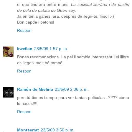
el que tinc ara entre mans,
La societat literària i de pastís
de pela de patata de Guernsey
.
Ja en tenia ganes, ara, després de llegir-te, friso! :-)
Bon capde i petons!
Respon
kweilan
23/5/09 1:57 p. m.
Bones recomanacions. La pel.li sembla interessant i el llibre
es llegeix molt bé també.
Respon
Ramón de Mielina
23/5/09 2:36 p. m.
pero tú tienes tiempo para ver tantas películas...???? cómo
lo haces!!!!
Respon
Montserrat
23/5/09 3:56 p. m.